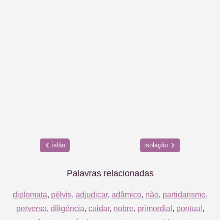
islão
isolação
Palavras relacionadas
diplomata
,
pélvis
,
adjudicar
,
adâmico
,
não
,
partidarismo
,
perverso
,
diligência
,
cuidar
,
nobre
,
primordial
,
pontual
,