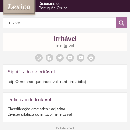
Dicionário de
Português Online
irritável
ir·ri·
tá
·vel
Significado de
Irritável
adj. O mesmo que irascível. (Lat. irritabilis)
Definição de
Irritável
Classificação gramatical:
adjetivo
Divisão silábica de irritável:
ir·ri·
tá
·vel