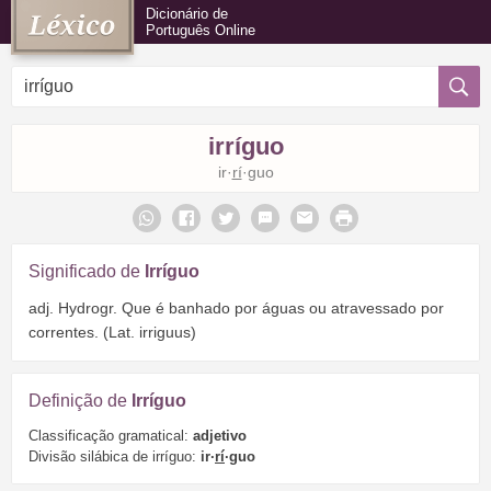
Dicionário de
Português Online
irríguo
ir·
rí
·guo
Significado de
Irríguo
adj. Hydrogr. Que é banhado por águas ou atravessado por
correntes. (Lat. irriguus)
Definição de
Irríguo
Classificação gramatical:
adjetivo
Divisão silábica de irríguo:
ir·
rí
·guo