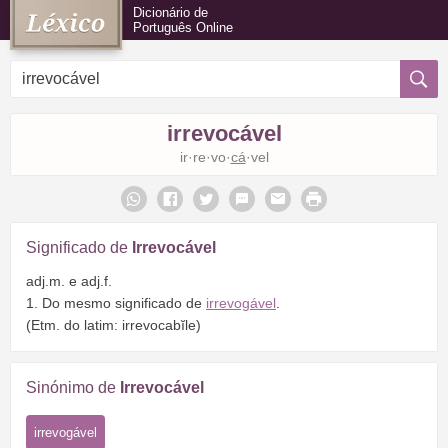
Dicionário de
Português Online
irrevocável
ir·re·vo·
cá
·vel
Significado de
Irrevocável
adj.m. e adj.f.
1. Do mesmo significado de
irrevogável
.
(Etm. do latim: irrevocabĭle)
Sinónimo de
Irrevocável
irrevogável