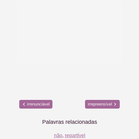
irrenunciável
irrepreensível
Palavras relacionadas
não
,
repartível