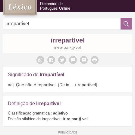
Dicionário de
Português Online
irrepartível
ir·re·par·
tí
·vel
Significado de
Irrepartível
adj. Que não é repartível. (De in... + repartível)
Definição de
Irrepartível
Classificação gramatical:
adjetivo
Divisão silábica de irrepartível:
ir·re·par·
tí
·vel