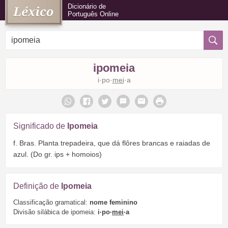
Dicionário de
Português Online
ipomeia
i·po·
mei
·a
Significado de
Ipomeia
f. Bras. Planta trepadeira, que dá flôres brancas e raiadas de
azul. (Do gr. ips + homoios)
Definição de
Ipomeia
Classificação gramatical:
nome feminino
Divisão silábica de ipomeia:
i·po·
mei
·a