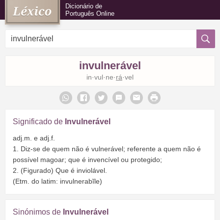
Dicionário de
Português Online
invulnerável
in·vul·ne·
rá
·vel
Significado de
Invulnerável
adj.m. e adj.f.
1. Diz-se de quem não é vulnerável; referente a quem não é
possível magoar; que é invencível ou protegido;
2. (Figurado) Que é inviolável.
(Etm. do latim: invulnerabĭle)
Sinónimos de
Invulnerável