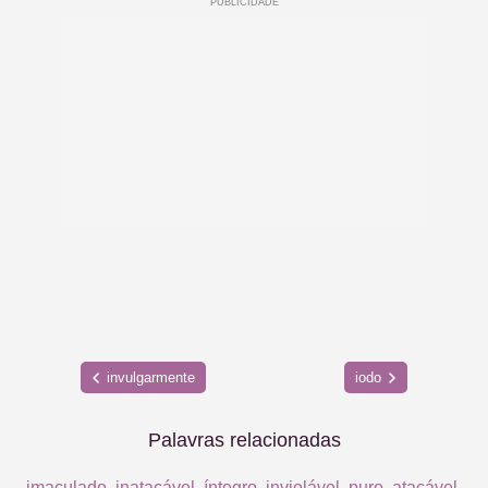
invulgarmente
iodo
Palavras relacionadas
imaculado
,
inatacável
,
íntegro
,
inviolável
,
puro
,
atacável
,