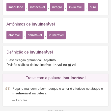
imaculado
,
inatacável
,
íntegro
,
inviolável
,
puro
Antónimos de
Invulnerável
atacável
,
derrotável
,
vulnerável
Definição de
Invulnerável
Classificação gramatical:
adjetivo
Divisão silábica de invulnerável:
in·vul·ne·
rá
·vel
Frase com a palavra
Invulnerável
Pagai o mal com o bem, porque o amor é vitorioso no ataque e
invulnerável
na defesa.
— Lao-Tsé