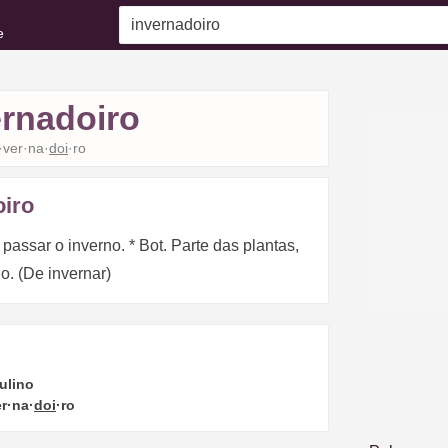
e
ernadoiro
·ver·na·
doi
·ro
oiro
passar o inverno. * Bot. Parte das plantas,
o. (De invernar)
ulino
er·na·
doi
·ro