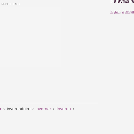
Palavras r
lugar
,
aprop
r
invernadoiro
invernar
Inverno