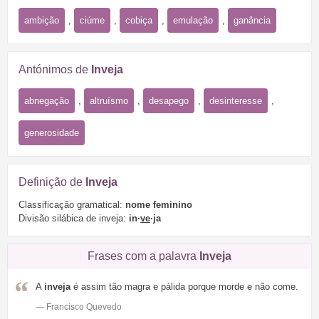
ambição
,
ciúme
,
cobiça
,
emulação
,
ganância
Antónimos de
Inveja
abnegação
,
altruísmo
,
desapego
,
desinteresse
,
generosidade
Definição de
Inveja
Classificação gramatical:
nome feminino
Divisão silábica de inveja:
in·
ve
·ja
Frases com a palavra
Inveja
A
inveja
é assim tão magra e pálida porque morde e não come.
— Francisco Quevedo