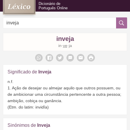
Dicionário de
Português Online
inveja
in·
ve
·ja
Significado de
Inveja
n.f.
1. Ação de desejar ou almejar aquilo que outros possuem, ou
de ambicionar uma circunstância pertencente a outra pessoa;
ambição, cobiça ou ganância.
(Etm. do latim: invidĭa)
Sinónimos de
Inveja