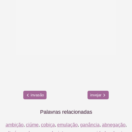
invasão
invejar
Palavras relacionadas
ambição
,
ciúme
,
cobiça
,
emulação
,
ganância
,
abnegação
,