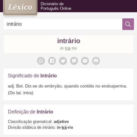
Dicionário de
Português Online
intrário
in·
trá
·rio
Significado de
Intrário
adj. Bot. Diz-se do embryão, quando contido no endosperma.
(Do lat. intra)
Definição de
Intrário
Classificação gramatical:
adjetivo
Divisão silábica de intrário:
in·
trá
·rio