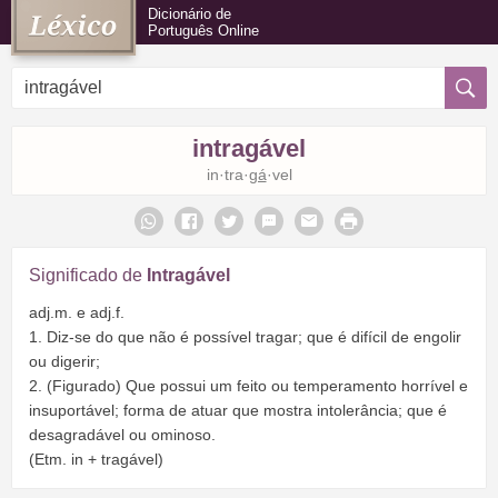
Dicionário de
Português Online
intragável
in·tra·
gá
·vel
Significado de
Intragável
adj.m. e adj.f.
1. Diz-se do que não é possível tragar; que é difícil de engolir
ou digerir;
2. (Figurado) Que possui um feito ou temperamento horrível e
insuportável; forma de atuar que mostra intolerância; que é
desagradável ou ominoso.
(Etm. in + tragável)