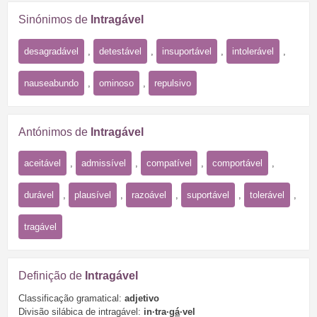
Sinónimos de
Intragável
desagradável
,
detestável
,
insuportável
,
intolerável
,
nauseabundo
,
ominoso
,
repulsivo
Antónimos de
Intragável
aceitável
,
admissível
,
compatível
,
comportável
,
durável
,
plausível
,
razoável
,
suportável
,
tolerável
,
tragável
Definição de
Intragável
Classificação gramatical:
adjetivo
Divisão silábica de intragável:
in·tra·
gá
·vel