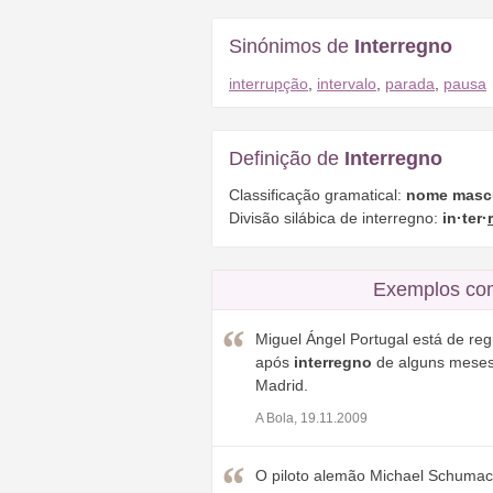
Sinónimos de
Interregno
interrupção
,
intervalo
,
parada
,
pausa
Definição de
Interregno
Classificação gramatical:
nome masc
Divisão silábica de interregno:
in·ter·
Exemplos co
Miguel Ángel Portugal está de re
após
interregno
de alguns meses, 
Madrid.
A Bola, 19.11.2009
O piloto alemão Michael Schumac