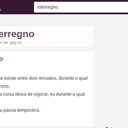
e
terregno
in·ter·
reg
·no
o
ue existe entre dois reinados, durante o qual
rono;
coisa deixa de vigorar, ou durante a qual
ou pausa temporária.