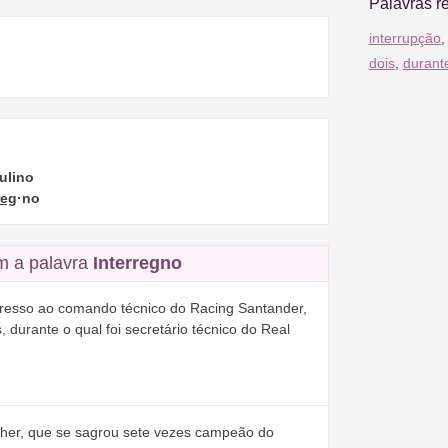
Palavras r
interrupção
dois
,
durant
ulino
reg
·no
m a palavra
Interregno
gresso ao comando técnico do Racing Santander,
durante o qual foi secretário técnico do Real
her, que se sagrou sete vezes campeão do