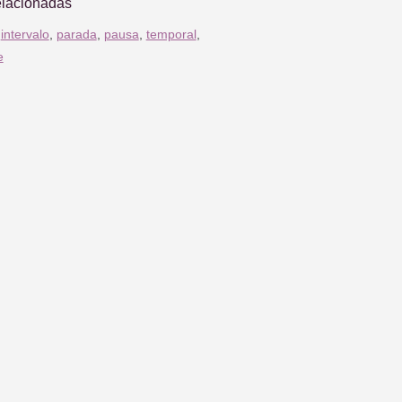
elacionadas
,
intervalo
,
parada
,
pausa
,
temporal
,
e