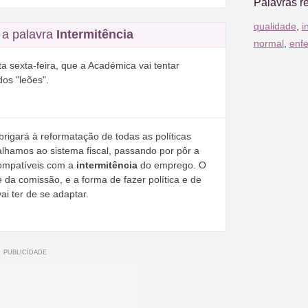
Palavras r
qualidade
,
i
a palavra
Intermitência
normal
,
enf
a sexta-feira, que a Académica vai tentar
os "leões".
rigará à reformatação de todas as políticas
alhamos ao sistema fiscal, passando por pôr a
ompatíveis com a
intermitência
do emprego. O
 da comissão, e a forma de fazer política e de
i ter de se adaptar.