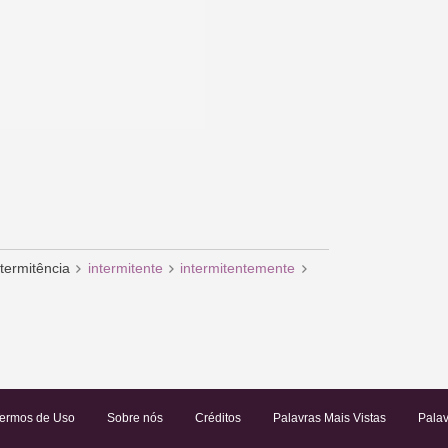
ntermitência
intermitente
intermitentemente
ermos de Uso
Sobre nós
Créditos
Palavras Mais Vistas
Palav