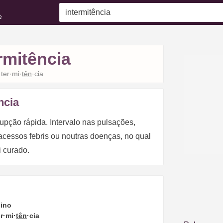
e
rmitência
·ter·mi·
tên
·cia
ncia
rrupção rápida. Intervalo nas pulsações,
acessos febris ou noutras doenças, no qual
 curado.
ino
er·mi·
tên
·cia