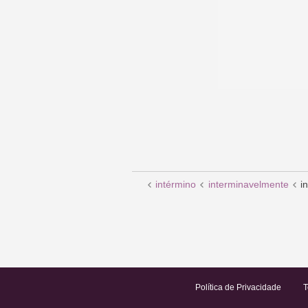
intérmino
interminavelmente
i
Política de Privacidade
T