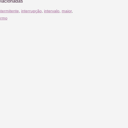
elacionadas
ntermitente
,
interrupção
,
intervalo
,
maior
,
ermo