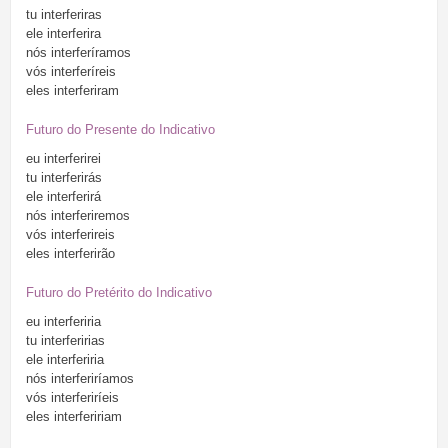
tu
interferiras
ele
interferira
nós
interferíramos
vós
interferíreis
eles
interferiram
Futuro do Presente do Indicativo
eu
interferirei
tu
interferirás
ele
interferirá
nós
interferiremos
vós
interferireis
eles
interferirão
Futuro do Pretérito do Indicativo
eu
interferiria
tu
interferirias
ele
interferiria
nós
interferiríamos
vós
interferiríeis
eles
interfeririam