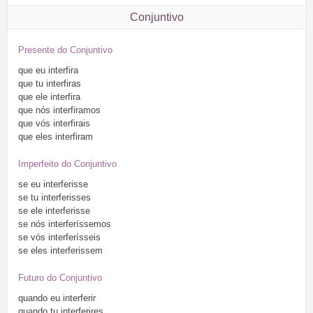
Conjuntivo
Presente do Conjuntivo
que
eu
interfira
que
tu
interfiras
que
ele
interfira
que
nós
interfiramos
que
vós
interfirais
que
eles
interfiram
Imperfeito do Conjuntivo
se
eu
interferisse
se
tu
interferisses
se
ele
interferisse
se
nós
interferíssemos
se
vós
interferísseis
se
eles
interferissem
Futuro do Conjuntivo
quando
eu
interferir
quando
tu
interferires