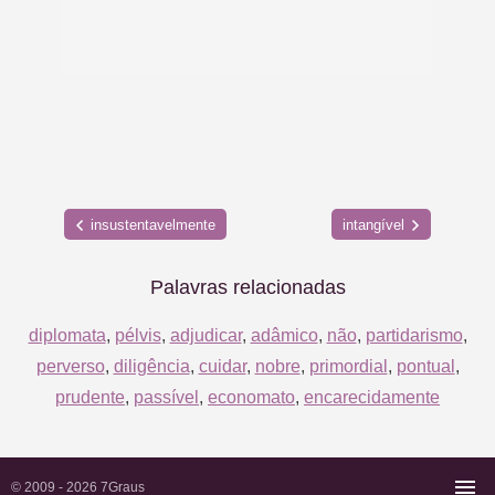
insustentavelmente
intangível
Palavras relacionadas
diplomata
,
pélvis
,
adjudicar
,
adâmico
,
não
,
partidarismo
,
perverso
,
diligência
,
cuidar
,
nobre
,
primordial
,
pontual
,
prudente
,
passível
,
economato
,
encarecidamente
© 2009 - 2026
7Graus