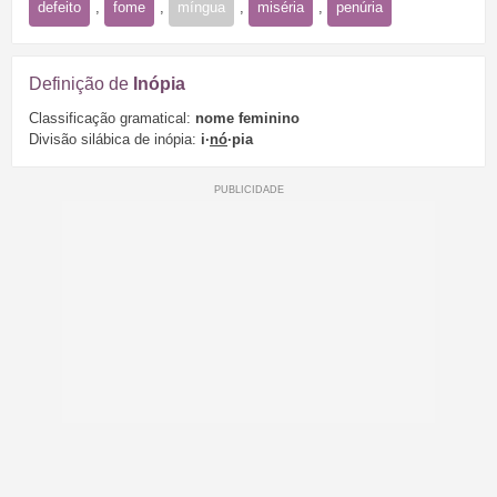
defeito
,
fome
,
míngua
,
miséria
,
penúria
Definição de
Inópia
Classificação gramatical:
nome feminino
Divisão silábica de inópia:
i·
nó
·pia