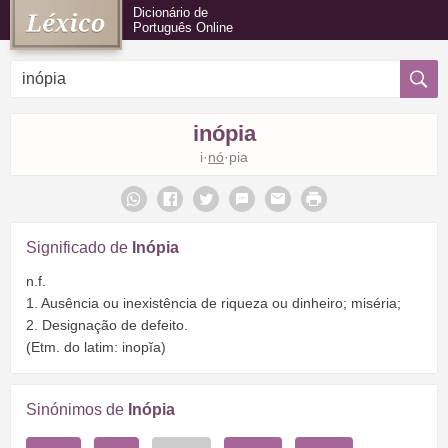
Dicionário de
Português Online
inópia
i·
nó
·pia
Significado de
Inópia
n.f.
1. Ausência ou inexistência de riqueza ou dinheiro; miséria;
2. Designação de defeito.
(Etm. do latim: inopĭa)
Sinónimos de
Inópia