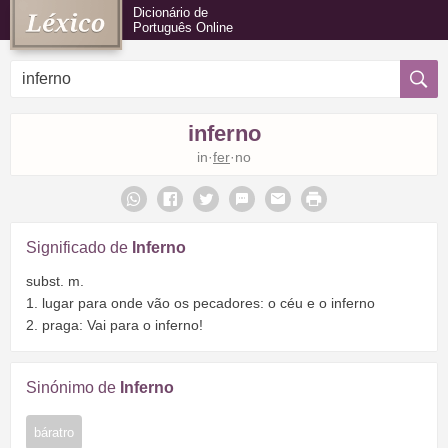
Dicionário de
Português Online
inferno
in·
fer
·no
Significado de
Inferno
subst. m.
1. lugar para onde vão os pecadores: o céu e o inferno
2. praga: Vai para o inferno!
Sinónimo de
Inferno
báratro