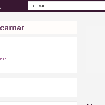
e
ncarnar
nar
.