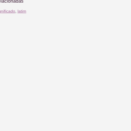
elacionadas
gnificado
,
latim