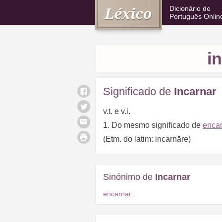
Dicionário de
Português Onlin
i
Significado de
Incarnar
v.t. e v.i.
1. Do mesmo significado de
encar
(Etm. do latim: incarnāre)
Sinónimo de
Incarnar
encarnar