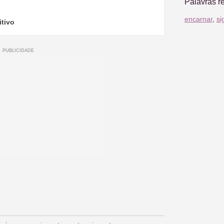
Palavras r
encarnar
,
si
itivo