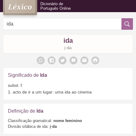
Dicionário de
Português Online
ida
i
·da
Significado de
Ida
subst. f.
1. acto de ir a um lugar: uma ida ao cinema
Definição de
Ida
Classificação gramatical:
nome feminino
Divisão silábica de ida:
i
·da