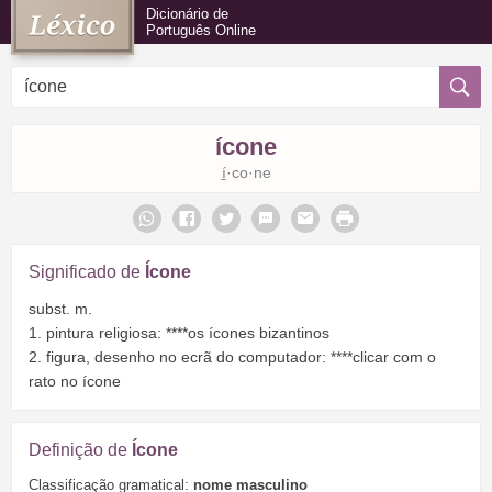
Dicionário de
Português Online
ícone
í
·co·ne
Significado de
Ícone
subst. m.
1. pintura religiosa: ****os ícones bizantinos
2. figura, desenho no ecrã do computador: ****clicar com o
rato no ícone
Definição de
Ícone
Classificação gramatical:
nome masculino