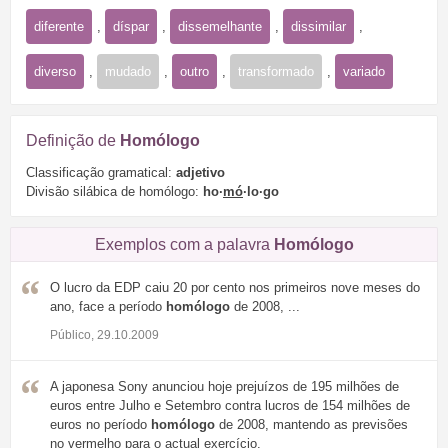
diferente
,
díspar
,
dissemelhante
,
dissimilar
,
diverso
,
mudado
,
outro
,
transformado
,
variado
Definição de
Homólogo
Classificação gramatical:
adjetivo
Divisão silábica de homólogo:
ho·
mó
·lo·go
Exemplos com a palavra
Homólogo
O lucro da EDP caiu 20 por cento nos primeiros nove meses do
ano, face a período
homólogo
de 2008, ...
Público, 29.10.2009
A japonesa Sony anunciou hoje prejuízos de 195 milhões de
euros entre Julho e Setembro contra lucros de 154 milhões de
euros no período
homólogo
de 2008, mantendo as previsões
no vermelho para o actual exercício.