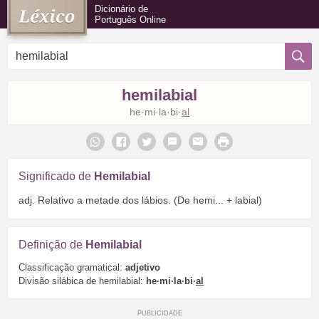
Dicionário de
Português Online
hemilabial
he·mi·la·bi·
al
Significado de
Hemilabial
adj. Relativo a metade dos lábios. (De hemi... + labial)
Definição de
Hemilabial
Classificação gramatical:
adjetivo
Divisão silábica de hemilabial:
he·mi·la·bi·
al