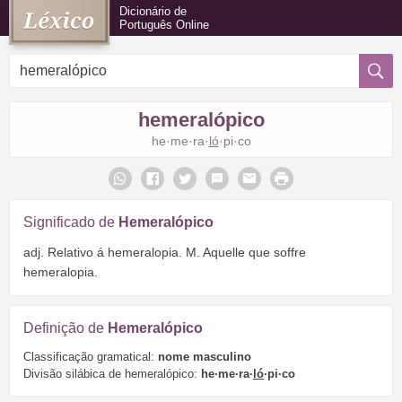
Dicionário de
Português Online
hemeralópico
he·me·ra·
ló
·pi·co
Significado de
Hemeralópico
adj. Relativo á hemeralopia. M. Aquelle que soffre
hemeralopia.
Definição de
Hemeralópico
Classificação gramatical:
nome masculino
Divisão silábica de hemeralópico:
he·me·ra·
ló
·pi·co