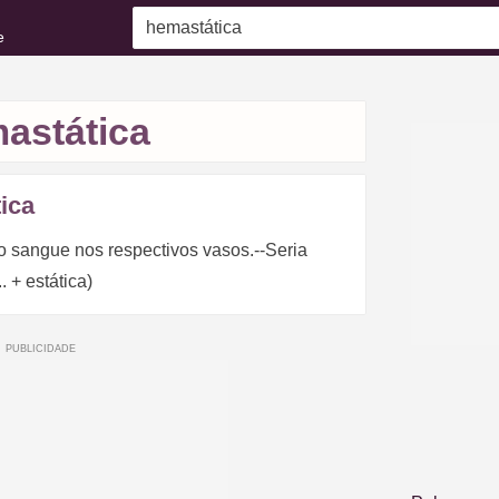
e
astática
ica
 do sangue nos respectivos vasos.--Seria
. + estática)