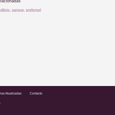
elacionadas
ilibrio
,
sangue
,
preferivel
ras Atualizadas
Contacto
s
.