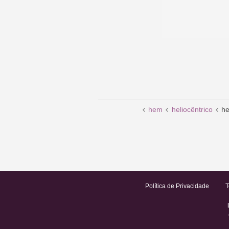
hem
heliocêntrico
he
Política de Privacidade
T