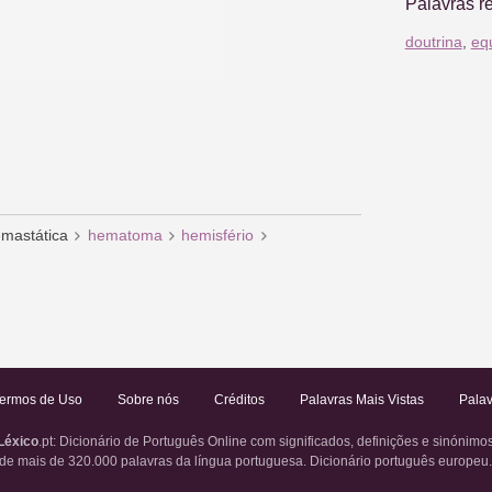
Palavras r
doutrina
,
equ
mastática
hematoma
hemisfério
ermos de Uso
Sobre nós
Créditos
Palavras Mais Vistas
Palav
Léxico
.pt
: Dicionário de Português Online com significados, definições e sinónimo
de mais de 320.000 palavras da língua portuguesa. Dicionário português europeu