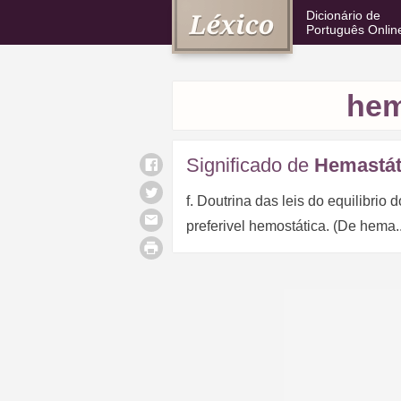
Dicionário de
Português Onlin
hem
Significado de
Hemastát
f. Doutrina das leis do equilibrio
preferivel hemostática. (De hema..