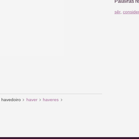
Palavras r
sêr
,
conside
havedoiro
haver
haveres