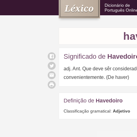
Dicionário de
Português Onlin
ha
Significado de
Havedoir
adj. Ant. Que deve sêr considerad
convenientemente. (De haver)
Definição de
Havedoiro
Classificação gramatical:
Adjetivo