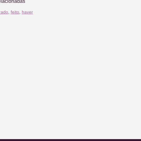
elacionadas
rado
,
feito
,
haver