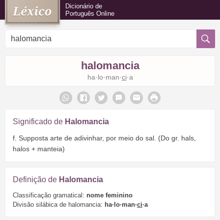
Dicionário de
Português Online
halomancia
ha·lo·man·
ci
·a
Significado de
Halomancia
f. Supposta arte de adivinhar, por meio do sal. (Do gr. hals,
halos + manteia)
Definição de
Halomancia
Classificação gramatical:
nome feminino
Divisão silábica de halomancia:
ha·lo·man·
ci
·a