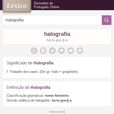
Dicionário de
Português Online
halografia
ha·lo·gra·
fi
·a
Significado de
Halografia
f. Tratado dos saes. (Do gr. hals + graphein)
Definição de
Halografia
Classificação gramatical:
nome feminino
Divisão silábica de halografia:
ha·lo·gra·
fi
·a