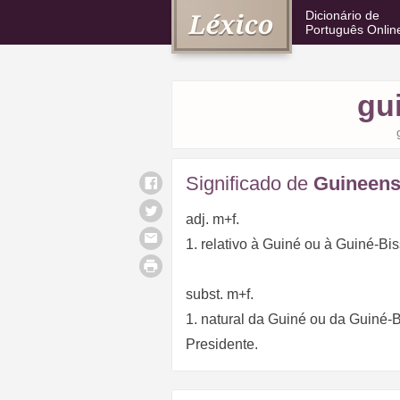
Dicionário de
Português Onlin
gu
Significado de
Guineen
adj. m+f.
1. relativo à Guiné ou à Guiné-Bi
subst. m+f.
1. natural da Guiné ou da Guiné-
Presidente.