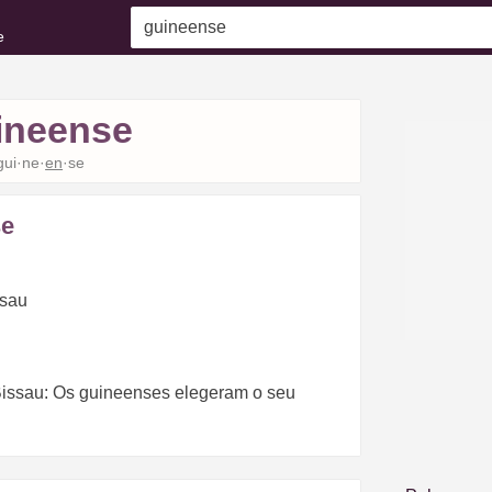
e
ineense
gui·ne·
en
·se
se
ssau
Bissau: Os guineenses elegeram o seu