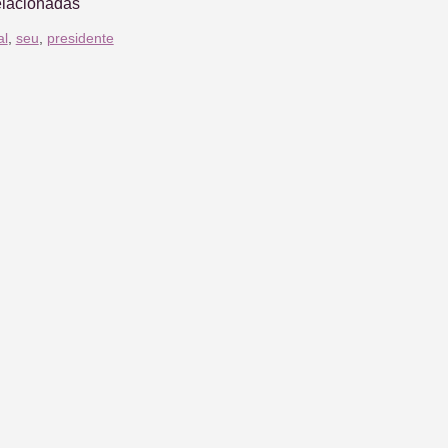
elacionadas
al
,
seu
,
presidente