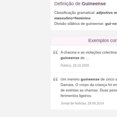
Definição de
Guineense
Classificação gramatical:
adjectivo 
masculino+feminino
Divisão silábica de guineense:
gui·ne
Exemplos com
A chacina e as violações colectiv
guineense
de ...
Público, 28.10.2009
Um menino
guineense
de cinco 
Damaia. O corpo da criança foi e
de extintas as chamas. Duas pess
ferimentos ligeiros.
Jornal de Notícias, 29.06.2014