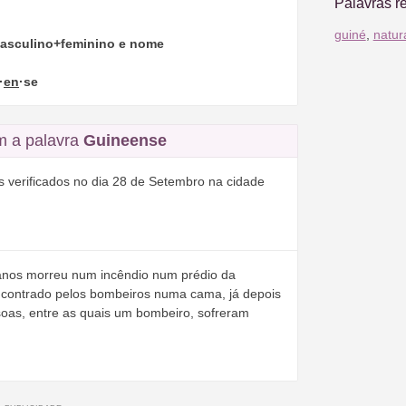
Palavras r
guiné
,
natur
masculino+feminino e nome
·
en
·se
 a palavra
Guineense
as verificados no dia 28 de Setembro na cidade
anos morreu num incêndio num prédio da
ncontrado pelos bombeiros numa cama, já depois
oas, entre as quais um bombeiro, sofreram