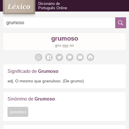
Dicionário de
Português Online
grumoso
gru·
mo
·so
Significado de
Grumoso
adj. O mesmo que granuloso. (De grumo)
Sinónimo de
Grumoso
granuloso