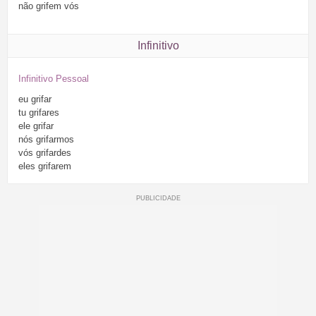
não
grifem
vós
Infinitivo
Infinitivo Pessoal
eu
grifar
tu
grifares
ele
grifar
nós
grifarmos
vós
grifardes
eles
grifarem