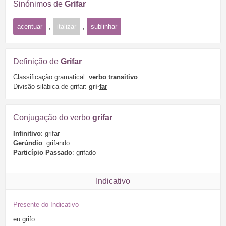
Sinónimos de
Grifar
acentuar
,
italizar
,
sublinhar
Definição de
Grifar
Classificação gramatical:
verbo transitivo
Divisão silábica de grifar:
gri·
far
Conjugação do verbo
grifar
Infinitivo
: grifar
Gerúndio
: grifando
Particípio Passado
: grifado
Indicativo
Presente do Indicativo
eu
grifo