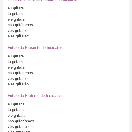
eu
grifara
tu
grifaras
ele
grifara
nós
grifáramos
vós
grifáreis
eles
grifaram
Futuro do Presente do Indicativo
eu
grifarei
tu
grifarás
ele
grifará
nós
grifaremos
vós
grifareis
eles
grifarão
Futuro do Pretérito do Indicativo
eu
grifaria
tu
grifarias
ele
grifaria
nós
grifaríamos
vós
grifaríeis