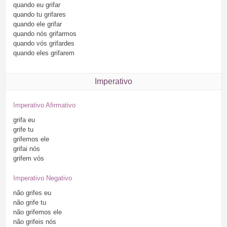
quando
eu
grifar
quando
tu
grifares
quando
ele
grifar
quando
nós
grifarmos
quando
vós
grifardes
quando
eles
grifarem
Imperativo
Imperativo Afirmativo
grifa
eu
grife
tu
grifemos
ele
grifai
nós
grifem
vós
Imperativo Negativo
não
grifes
eu
não
grife
tu
não
grifemos
ele
não
grifeis
nós