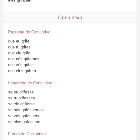
eles
grifariam
Conjuntivo
Presente do Conjuntivo
que
eu
grife
que
tu
grifes
que
ele
grife
que
nós
grifemos
que
vós
grifeis
que
eles
grifem
Imperfeito do Conjuntivo
se
eu
grifasse
se
tu
grifasses
se
ele
grifasse
se
nós
grifássemos
se
vós
grifásseis
se
eles
grifassem
Futuro do Conjuntivo