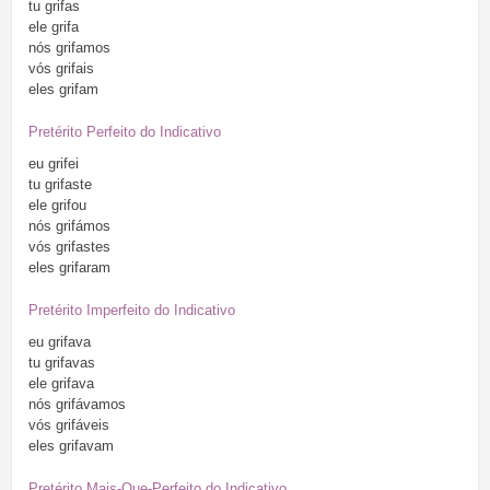
tu
grifas
ele
grifa
nós
grifamos
vós
grifais
eles
grifam
Pretérito Perfeito do Indicativo
eu
grifei
tu
grifaste
ele
grifou
nós
grifámos
vós
grifastes
eles
grifaram
Pretérito Imperfeito do Indicativo
eu
grifava
tu
grifavas
ele
grifava
nós
grifávamos
vós
grifáveis
eles
grifavam
Pretérito Mais-Que-Perfeito do Indicativo