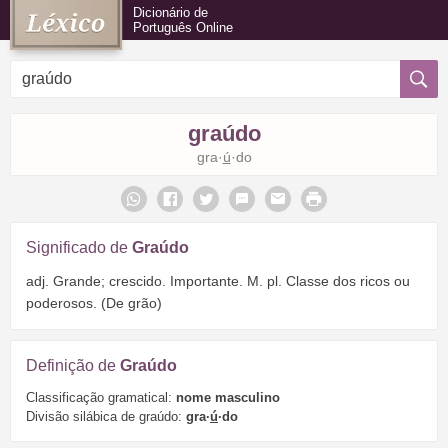
Dicionário de
Português Online
graúdo
gra·
ú
·do
Significado de
Graúdo
adj. Grande; crescido. Importante. M. pl. Classe dos ricos ou
poderosos. (De grão)
Definição de
Graúdo
Classificação gramatical:
nome masculino
Divisão silábica de graúdo:
gra·
ú
·do