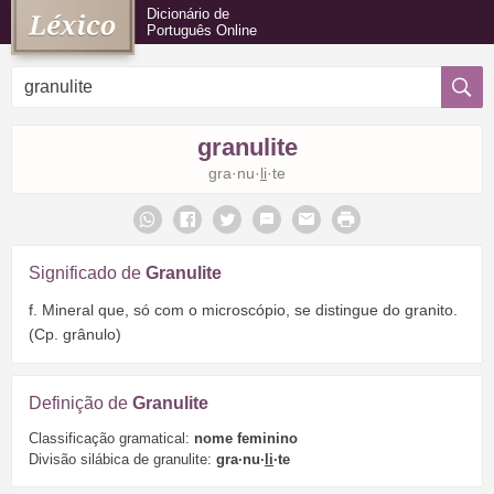
Dicionário de
Português Online
granulite
gra·nu·
li
·te
Significado de
Granulite
f. Mineral que, só com o microscópio, se distingue do granito.
(Cp. grânulo)
Definição de
Granulite
Classificação gramatical:
nome feminino
Divisão silábica de granulite:
gra·nu·
li
·te