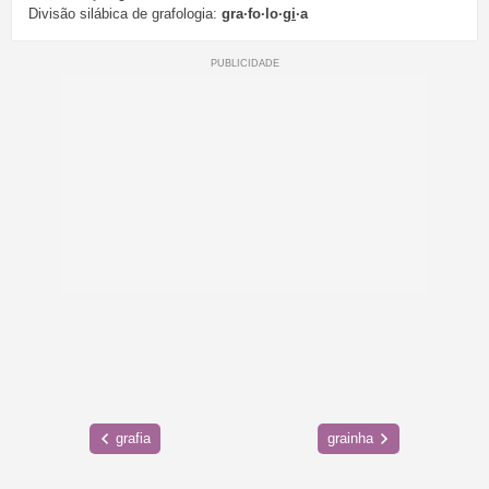
Divisão silábica de grafologia:
gra·fo·lo·
gi
·a
grafia
grainha