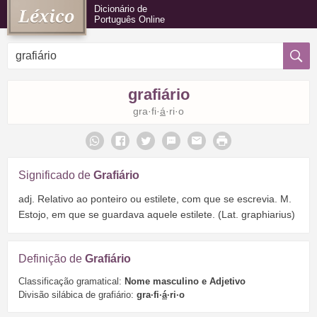
Dicionário de
Português Online
grafiário
gra·fi·
á
·ri·o
Significado de
Grafiário
adj. Relativo ao ponteiro ou estilete, com que se escrevia. M.
Estojo, em que se guardava aquele estilete. (Lat. graphiarius)
Definição de
Grafiário
Classificação gramatical:
Nome masculino e Adjetivo
Divisão silábica de grafiário:
gra·fi·
á
·ri·o