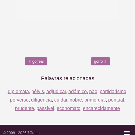
gorjear
gorro
Palavras relacionadas
diplomata
,
pélvis
,
adjudicar
,
adâmico
,
não
,
partidarismo
,
perverso
,
diligência
,
cuidar
,
nobre
,
primordial
,
pontual
,
prudente
,
passível
,
economato
,
encarecidamente
© 2009 - 2026
7Graus