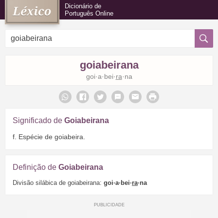
Dicionário de
Português Online
goiabeirana
goi·a·bei·
ra
·na
Significado de
Goiabeirana
f. Espécie de goiabeira.
Definição de
Goiabeirana
Divisão silábica de goiabeirana:
goi·a·bei·
ra
·na