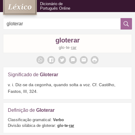
Dicionário de
Português Online
gloterar
glo·te·
rar
Significado de
Gloterar
v. i. Diz-se da cegonha, quando solta a voz. Cf. Castilho,
Fastos, III, 324.
Definição de
Gloterar
Classificação gramatical:
Verbo
Divisão silábica de gloterar:
glo·te·
rar