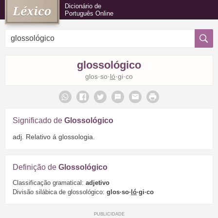
Dicionário de
Português Online
glossológico
glos·so·
ló
·gi·co
Significado de
Glossológico
adj. Relativo á glossologia.
Definição de
Glossológico
Classificação gramatical:
adjetivo
Divisão silábica de glossológico:
glos·so·
ló
·gi·co