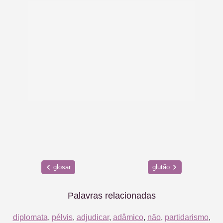
glosar
glutão
Palavras relacionadas
diplomata
,
pélvis
,
adjudicar
,
adâmico
,
não
,
partidarismo
,