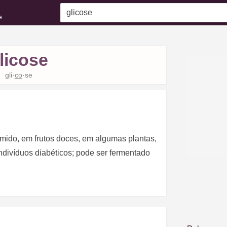
e
licose
gli·
co
·se
amido, em frutos doces, em algumas plantas,
ndivíduos diabéticos; pode ser fermentado