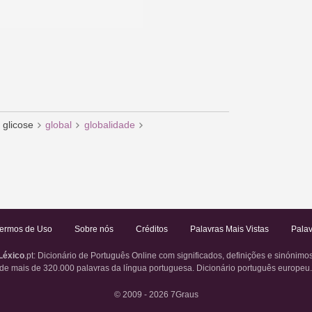
glicose
global
globalidade
ermos de Uso
Sobre nós
Créditos
Palavras Mais Vistas
Palav
Léxico
.pt
: Dicionário de Português Online com significados, definições e sinónimo
de mais de 320.000 palavras da língua portuguesa. Dicionário português europeu
© 2009 - 2026
7Graus