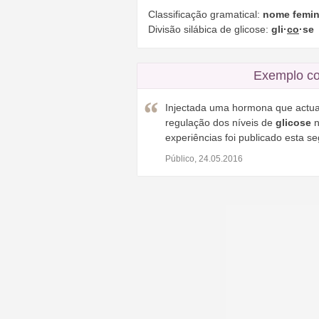
Classificação gramatical:
nome femin
Divisão silábica de glicose:
gli·
co
·se
Exemplo co
Injectada uma hormona que actua 
regulação dos níveis de
glicose
n
experiências foi publicado esta s
Público, 24.05.2016