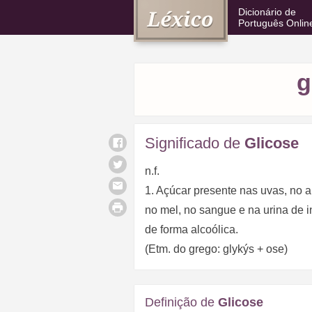
Dicionário de
Português Onlin
g
Significado de
Glicose
n.f.
1. Açúcar presente nas uvas, no 
no mel, no sangue e na urina de i
de forma alcoólica.
(Etm. do grego: glykýs + ose)
Definição de
Glicose