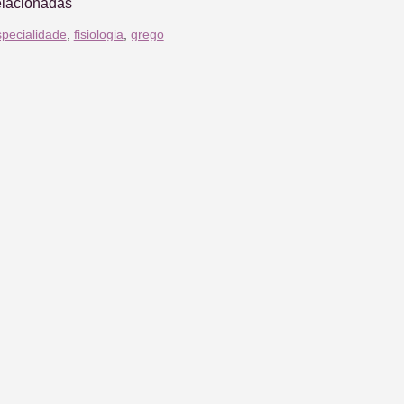
elacionadas
specialidade
,
fisiologia
,
grego