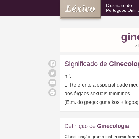
Dicionário de
Português Onlin
gin
g
Significado de
Ginecolo
n.f.
1. Referente à especialidade médi
dos órgãos sexuais femininos.
(Etm. do grego: gunaikos + logos)
Definição de
Ginecologia
Classificação gramatical:
nome femin