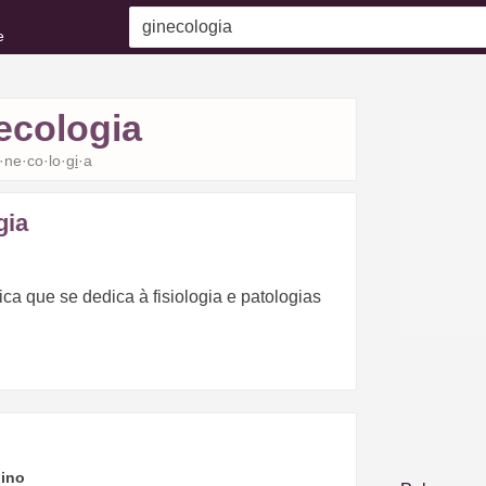
e
ecologia
i·ne·co·lo·
gi
·a
gia
ca que se dedica à fisiologia e patologias
ino