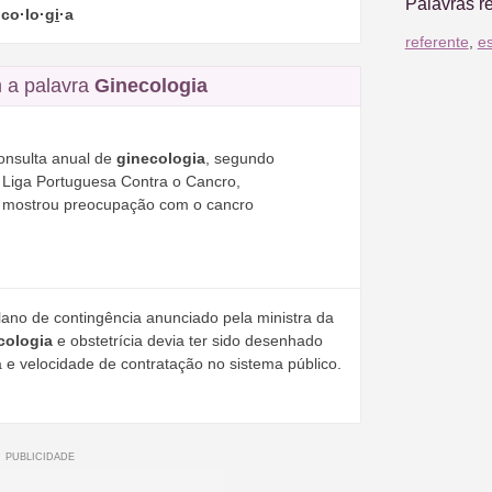
Palavras r
·co·lo·
gi
·a
referente
,
e
 a palavra
Ginecologia
onsulta anual de
ginecologia
, segundo
a Liga Portuguesa Contra o Cancro,
s mostrou preocupação com o cancro
ano de contingência anunciado pela ministra da
cologia
e obstetrícia devia ter sido desenhado
e velocidade de contratação no sistema público.