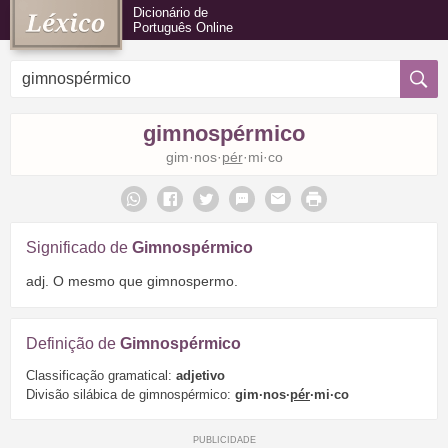
Dicionário de
Português Online
gimnospérmico
gim·nos·
pér
·mi·co
Significado de
Gimnospérmico
adj. O mesmo que gimnospermo.
Definição de
Gimnospérmico
Classificação gramatical:
adjetivo
Divisão silábica de gimnospérmico:
gim·nos·
pér
·mi·co