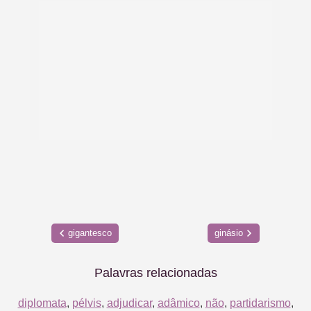
gigantesco
ginásio
Palavras relacionadas
diplomata
,
pélvis
,
adjudicar
,
adâmico
,
não
,
partidarismo
,