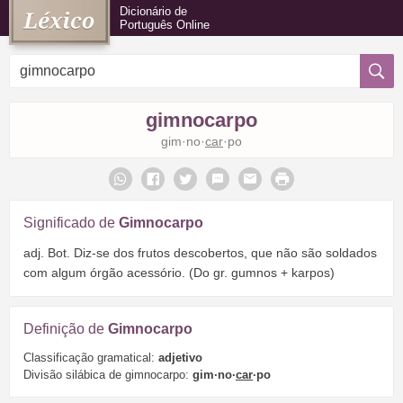
Dicionário de
Português Online
gimnocarpo
gim·no·
car
·po
Significado de
Gimnocarpo
adj. Bot. Diz-se dos frutos descobertos, que não são soldados
com algum órgão acessório. (Do gr. gumnos + karpos)
Definição de
Gimnocarpo
Classificação gramatical:
adjetivo
Divisão silábica de gimnocarpo:
gim·no·
car
·po