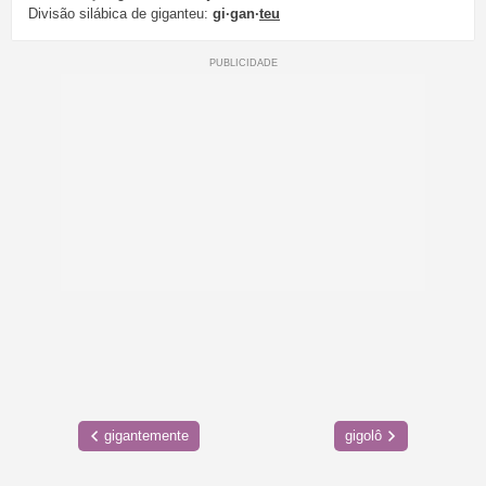
Divisão silábica de giganteu:
gi·gan·
teu
gigantemente
gigolô