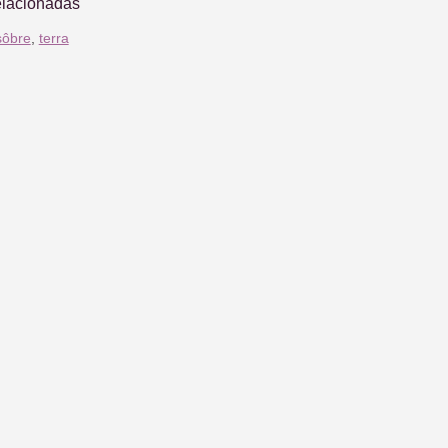
elacionadas
sôbre
,
terra