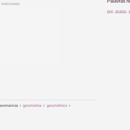
Palavras r
por
,
acaso
,
eomancia
geometria
geométrico