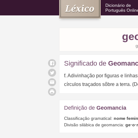
Dicionário de
Português Onlin
ge
g
Significado de
Geomanc
f. Adivinhação por figuras e linha
círculos traçados sôbre a terra. (D
Definição de
Geomancia
Classificação gramatical:
nome femin
Divisão silábica de geomancia:
ge·o·