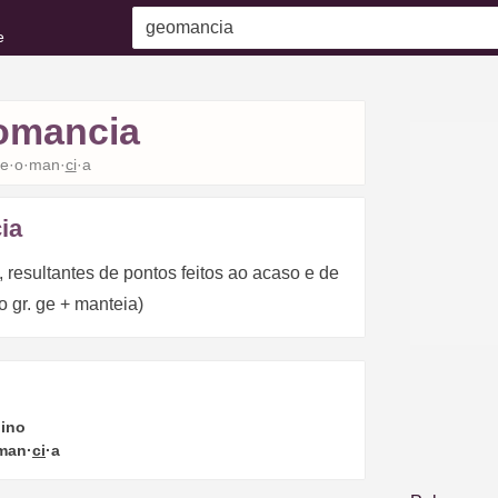
e
omancia
e·o·man·
ci
·a
ia
s, resultantes de pontos feitos ao acaso e de
o gr. ge + manteia)
ino
man·
ci
·a