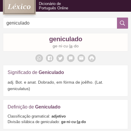
Dicionário de
Português Online
geniculado
ge·ni·cu·
la
·do
Significado de
Geniculado
adj. Bot. e anat. Dobrado, em fórma de joêlho. (Lat.
geniculatus)
Definição de
Geniculado
Classificação gramatical:
adjetivo
Divisão silábica de geniculado:
ge·ni·cu·
la
·do