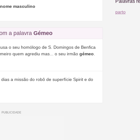
Palavras r
e nome masculino
parto
om a palavra
Gémeo
acusa o seu homólogo de S. Domingos de Benfica
rimeiro quem agrediu mas... o seu irmão
gémeo
.
ias a missão do robô de superfície Spirit e do