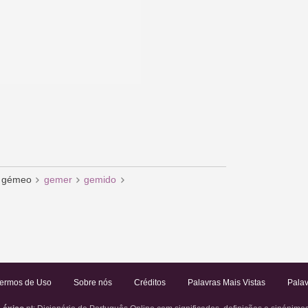
gémeo
gemer
gemido
ermos de Uso
Sobre nós
Créditos
Palavras Mais Vistas
Palav