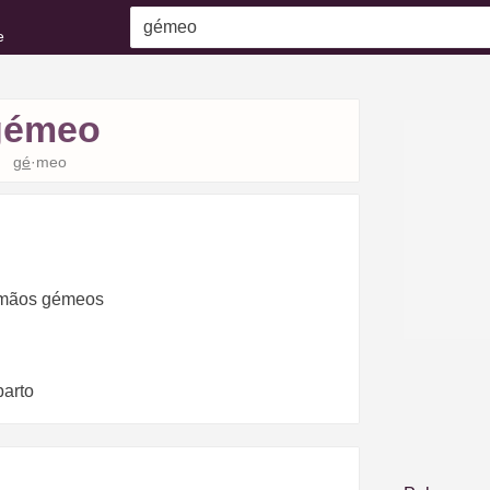
e
gémeo
gé
·meo
irmãos gémeos
parto