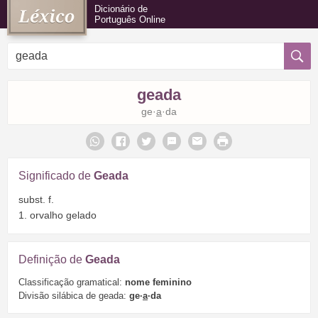
Dicionário de
Português Online
geada
ge·
a
·da
Significado de
Geada
subst. f.
1. orvalho gelado
Definição de
Geada
Classificação gramatical:
nome feminino
Divisão silábica de geada:
ge·
a
·da