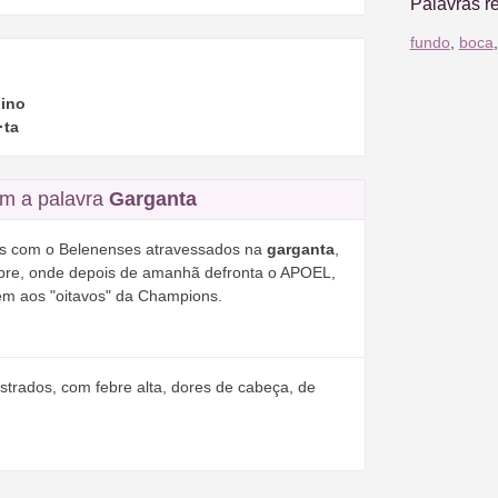
Palavras r
fundo
,
boca
ino
·ta
m a palavra
Garganta
os com o Belenenses atravessados na
garganta
,
Chipre, onde depois de amanhã defronta o APOEL,
m aos "oitavos" da Champions.
strados, com febre alta, dores de cabeça, de