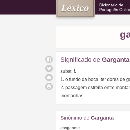
Dicionário de
Português Onlin
g
Significado de
Garganta
subst. f.
1. o fundo da boca: ter dores de 
2. passagem estreita entre montan
montanhas
Sinónimo de
Garganta
gasganete