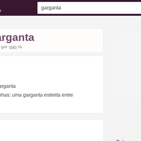
e
arganta
gar·
gan
·ta
garganta
has: uma garganta estreita entre