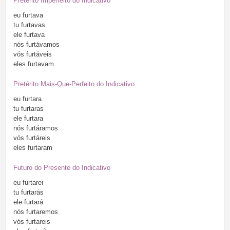
Pretérito Imperfeito do Indicativo
eu
furtava
tu
furtavas
ele
furtava
nós
furtávamos
vós
furtáveis
eles
furtavam
Pretérito Mais-Que-Perfeito do Indicativo
eu
furtara
tu
furtaras
ele
furtara
nós
furtáramos
vós
furtáreis
eles
furtaram
Futuro do Presente do Indicativo
eu
furtarei
tu
furtarás
ele
furtará
nós
furtaremos
vós
furtareis