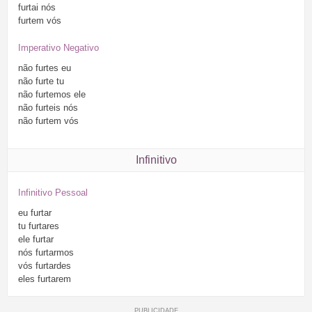
furtai
nós
furtem
vós
Imperativo Negativo
não
furtes
eu
não
furte
tu
não
furtemos
ele
não
furteis
nós
não
furtem
vós
Infinitivo
Infinitivo Pessoal
eu
furtar
tu
furtares
ele
furtar
nós
furtarmos
vós
furtardes
eles
furtarem