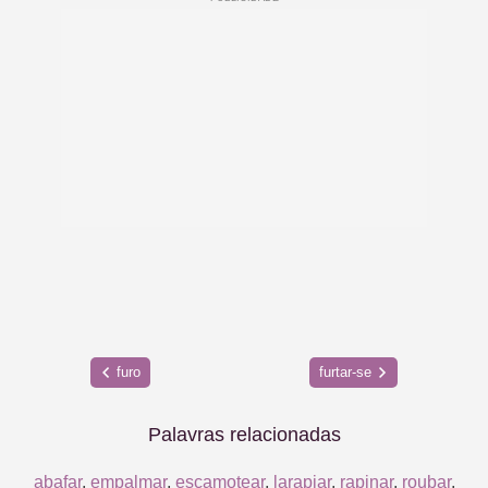
furo
furtar-se
Palavras relacionadas
abafar
,
empalmar
,
escamotear
,
larapiar
,
rapinar
,
roubar
,