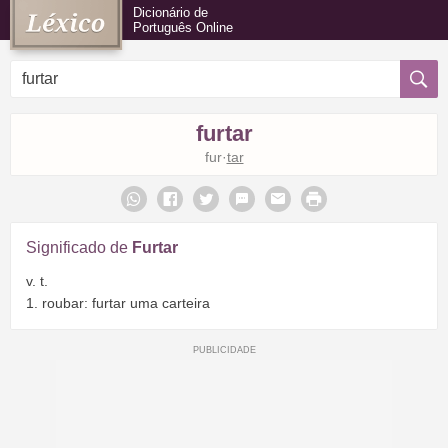
Dicionário de
Português Online
furtar
fur·
tar
Significado de
Furtar
v. t.
1. roubar: furtar uma carteira