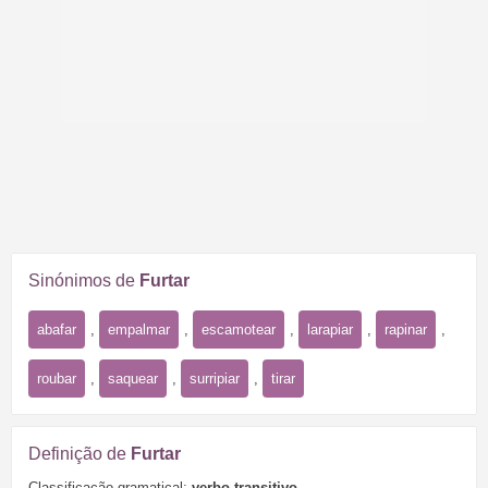
Sinónimos de
Furtar
abafar
,
empalmar
,
escamotear
,
larapiar
,
rapinar
,
roubar
,
saquear
,
surripiar
,
tirar
Definição de
Furtar
Classificação gramatical:
verbo transitivo