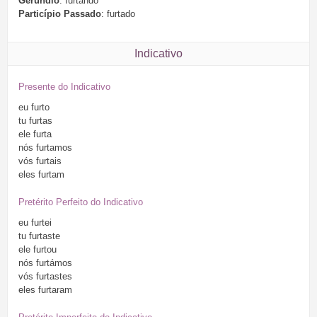
Gerúndio
: furtando
Particípio Passado
: furtado
Indicativo
Presente do Indicativo
eu
furto
tu
furtas
ele
furta
nós
furtamos
vós
furtais
eles
furtam
Pretérito Perfeito do Indicativo
eu
furtei
tu
furtaste
ele
furtou
nós
furtámos
vós
furtastes
eles
furtaram