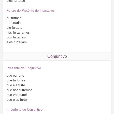
eles
furtarão
Futuro do Pretérito do Indicativo
eu
furtaria
tu
furtarias
ele
furtaria
nós
furtaríamos
vós
furtaríeis
eles
furtariam
Conjuntivo
Presente do Conjuntivo
que
eu
furte
que
tu
furtes
que
ele
furte
que
nós
furtemos
que
vós
furteis
que
eles
furtem
Imperfeito do Conjuntivo