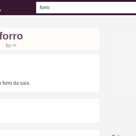
e
forro
for
·ro
o forro da saia