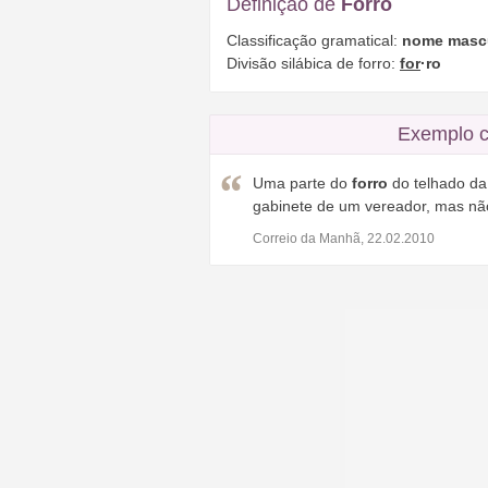
Definição de
Forro
Classificação gramatical:
nome masc
Divisão silábica de forro:
for
·ro
Exemplo c
Uma parte do
forro
do telhado da
gabinete de um vereador, mas não
Correio da Manhã, 22.02.2010