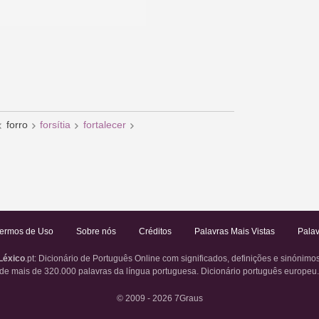
forro
forsítia
fortalecer
ermos de Uso
Sobre nós
Créditos
Palavras Mais Vistas
Palav
Léxico
.pt
: Dicionário de Português Online com significados, definições e sinónimo
de mais de 320.000 palavras da língua portuguesa. Dicionário português europeu
© 2009 - 2026
7Graus