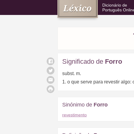
Dicionário de
Português Onlin
Significado de
Forro
subst. m.
1. o que serve para revestir algo: 
Sinónimo de
Forro
revestimento