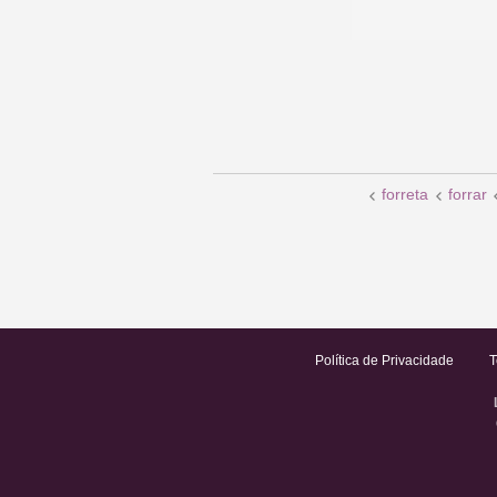
forreta
forrar
Política de Privacidade
T